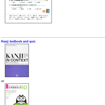
Kanji textbook and quiz
or