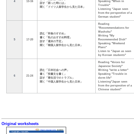
4
13-16
Speaking "When in
話す「困った時には」
Trouble"
聞く「ドイツ人留学生から見た日本」
Listening "Japan seen
from the perspective of a
German student"
Reading
"Recommendations for
Washoku"
読む「和食のすすめ」
Writing "My
書く「私のおすすめ料理」
5
17-20
Recommended Dish"
話す「週末の予定」
Speaking "Weekend
聞く「韓国人留学生から見た日本」
Plans"
Listen to "Japan as seen
by Korean students"
Reading "Voices for
Japanese Society"
読む「日本社会への声」
Writing "write a letter"
書く「投書文を書く」
Speaking "Trouble in
6
21-24
話す「寮生活でのトラブル」
dorm life"
聞く「中国人留学生から見た日本」
Listening"Japan seen
from the perspective of a
Chinese student"
Original worksheets