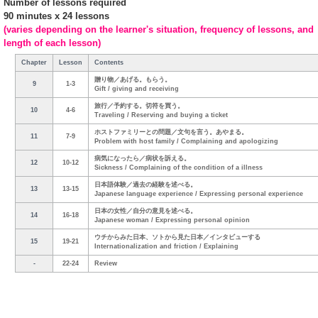
Number of lessons required
90 minutes x 24 lessons
(varies depending on the learner's situation, frequency of lessons, and
length of each lesson)
Chapter
Lesson
Contents
贈り物／あげる。もらう。
9
1-3
Gift / giving and receiving
旅行／予約する。切符を買う。
10
4-6
Traveling / Reserving and buying a ticket
ホストファミリーとの問題／文句を言う。あやまる。
11
7-9
Problem with host family / Complaining and apologizing
病気になったら／病状を訴える。
12
10-12
Sickness / Complaining of the condition of a illness
日本語体験／過去の経験を述べる。
13
13-15
Japanese language experience / Expressing personal experience
日本の女性／自分の意見を述べる。
14
16-18
Japanese woman / Expressing personal opinion
ウチからみた日本、ソトから見た日本／インタビューする
15
19-21
Internationalization and friction / Explaining
-
22-24
Review