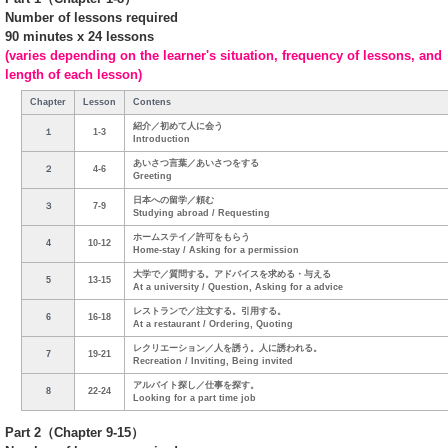
Number of lessons required
90 minutes x 24 lessons
(varies depending on the learner's situation, frequency of lessons, and
length of each lesson)
Chapter
Lesson
Contens
紹介／初めて人に会う
１
1-3
Introduction
あいさつ言葉／あいさつをする
２
4-6
Greeting
日本への留学／頼む
３
7-9
Studying abroad / Requesting
ホームステイ／許可をもらう
4
10-12
Home-stay / Asking for a permission
大学で／質問する。アドバイスを求める・与える
5
13-15
At a university / Question, Asking for a advice
レストランで／注文する。引用する。
6
16-18
At a restaurant / Ordering, Quoting
レクリエーション／人を誘う。人に誘われる。
7
19-21
Recreation / Inviting, Being invited
アルバイト探し／仕事を探す。
8
22-24
Looking for a part time job
Part 2（Chapter 9-15）