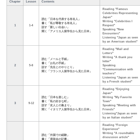
Chapter
Lesson
Contents
Reading "Famous
Celebrities Representing
Japan"
読む「日本を代表する有名人」
Writing "Celebrities I
書く「私が尊敬する有名人」
1
1-4
Respect"
話す「新しい出会い」
Speaking "New
聞く「アメリカ人留学生から見た日本」
Encounters"
Listening "Japan as seen
by an American student"
Reading "Mail and
Letters"
Writing "A thank you
読む「メールと手紙」
letter"
書く「お礼の手紙」
2
5-8
Speaking
話す「先生とのやりとり」
"Communication with
聞く「フランス人留学生から見た日本」
teachers"
Listening "Japan as seen
by a French student"
Reading "Enjoying
Japan"
読む「日本を楽しむ」
Writing "My Favorite
書く「私の好きな町」
Town"
3
9-12
話す「友人との集まり」
Speaking "Meeting with
聞く「イタリア人留学生から見た日本」
Friends"
Listening"Japan as seen
by an Italian student"
Reading "Foreign
Experience"
Writing "A roundtable
読む「外国での経験」
discussion article"
書く「座談会の記事」