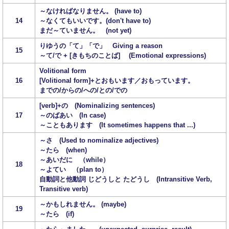
～なければなりません。 (have to)
14
～なくてもいいです。(don't have to)
まだ～ていません。 (not yet)
りゆうの「て」「で」 Giving a reason
15
～て/で + [きもちのことば] (Emotional expressions)
Volitional form
16
[Volitional form]+とおもいます／おもっています。
までの/からの/への/との/での
[verb]+の (Nominalizing sentences)
17
～のばあい (In case)
～こともあります (It sometimes happens that ...)
～さ (Used to nominalize adjectives)
～たら (when)
～あいだに （while）
18
～よてい （plan to）
自動詞と他動詞 じどうしと たどうし (Intransitive Verb,
Transitive verb)
～かもしれません。 (maybe)
19
～たら (if)