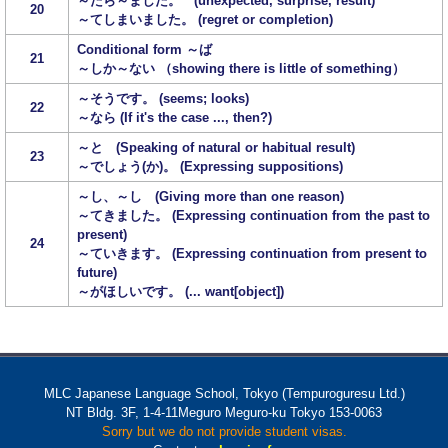
～たら～ました。 (unexpected, surprise, result)
20
～てしまいました。 (regret or completion)
Conditional form ～ば
21
～しか～ない （showing there is little of something）
～そうです。 (seems; looks)
22
～なら (If it's the case ..., then?)
～と (Speaking of natural or habitual result)
23
～でしょう(か)。 (Expressing suppositions)
～し、～し (Giving more than one reason)
～てきました。 (Expressing continuation from the past to
present)
24
～ていきます。 (Expressing continuation from present to
future)
～がほしいです。 (... want[object])
MLC Japanese Language School, Tokyo (Tempuroguresu Ltd.)
NT Bldg. 3F, 1-4-11Meguro Meguro-ku Tokyo 153-0063
Sorry but we do not provide student visas.