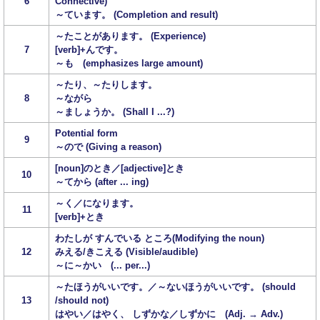
6
Connective)
～ています。 (Completion and result)
～たことがあります。 (Experience)
7
[verb]+んです。
～も (emphasizes large amount)
～たり、～たりします。
8
～ながら
～ましょうか。 (Shall I ...?)
Potential form
9
～ので (Giving a reason)
[noun]のとき／[adjective]とき
10
～てから (after ... ing)
～く／になります。
11
[verb]+とき
わたしが すんでいる ところ(Modifying the noun)
12
みえる/きこえる (Visible/audible)
～に～かい (... per...)
～たほうがいいです。／～ないほうがいいです。 (should
13
/should not)
はやい／はやく、 しずかな／しずかに (Adj. → Adv.)