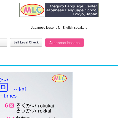
Japanese lessons for English speakers
Self Level Check
Japanese lessons